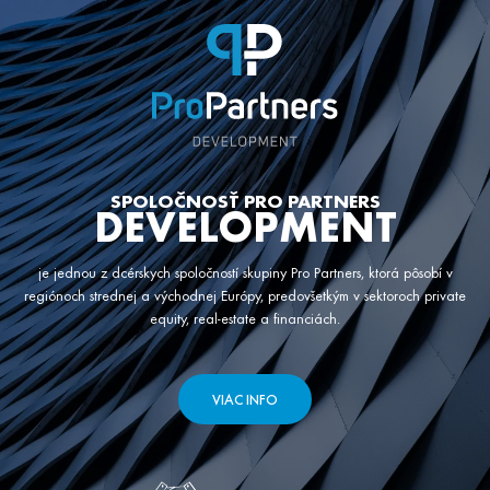
SPOLOČNOSŤ PRO PARTNERS
DEVELOPMENT
je jednou z dcérskych spoločností skupiny Pro Partners, ktorá pôsobí v
regiónoch strednej a východnej Európy, predovšetkým v sektoroch private
equity, real-estate a financiách.
VIAC INFO